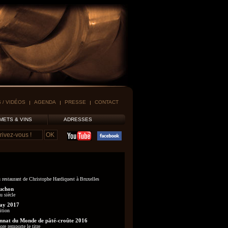
 / VIDÉOS
AGENDA
PRESSE
CONTACT
METS & VINS
ADRESSES
 restaurant de Christophe Hardiquest à Bruxelles
uchon
u siècle
ay 2017
ition
nat du Monde de pâté-croûte 2016
re remporte le titre