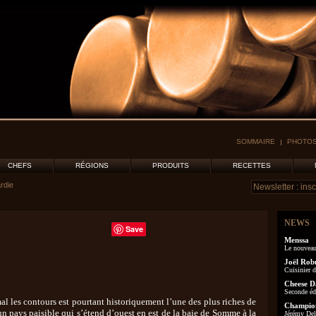
SOMMAIRE
PHOTOS
CHEFS
RÉGIONS
PRODUITS
RECETTES
rdie
NEWS
Save
Menssa
Le nouveau
Joël Rob
Cuisinier d
Cheese D
Seconde éd
al les contours est pourtant historiquement l’une des plus riches de
Champion
un pays paisible qui s’étend d’ouest en est de la baie de Somme à la
Jérémy Delo