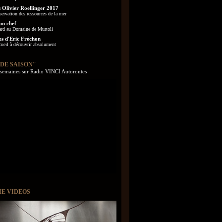
 Olivier Roellinger 2017
servation des ressources de la mer
un chef
ard au Domaine de Murtoli
es d'Eric Fréchon
cueil à découvrir absolument
 DE SAISON"
s semaines sur Radio VINCI Autoroutes
IE VIDEOS