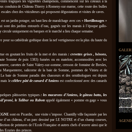
enirs tragiques les vignobles champenois, commencent sur les coteaux à la
us conduira de Château-Thierry à Romeny-sur-marne, cette route des bulles
scales chez des viticulteurs qui proposent dégustations et visites de caves.
 est un jardin potager, un haut lieu de maraîchage avec ces «
Hortillonages
»
ui sont des jardins entourés d’eau, gagnés sur les marais à l’époque gallo-
y circule uniquement en barques et le marché a lieu chaque semaine.
re pour sa cathédrale gothique dont la nef vertigineuse est la plus du haute du
GALER
ctue en goutant les fruits de la mer et des marais
: crevettes grises , hénons,
ute Somme de puis 1383) fumées ou en matelote, accommodées avec les
nterre, carottes de Saint Valery-sur-somme, cresson de fontaine de Bresles,
du Marquenterre, salicorne de la baie de Somme, pommes de Vinieu et de
… La baie de Somme paradis des chasseurs et des ornithologues est depuis
u mais le
célèbre pâté de canard d’Amiens
est confectionné avec des canards
quelques pâtisseries typiques
: les macarons d’Amiens, le gâteau battu, les
te àl’proné, le Talibur ou Rabote
appelé également « pomme en gage » vous
EGNE
sont en Picardie, une visite s’impose. Chantilly ville façonnée par les
pose d’un château, d’un parc dessiné par LE NOTRE et d’un champ courses,
AGEND
ection de peintures de l’Ecole Française et autres chefs d’œuvre ainsi que le
des Ecuries des princes.