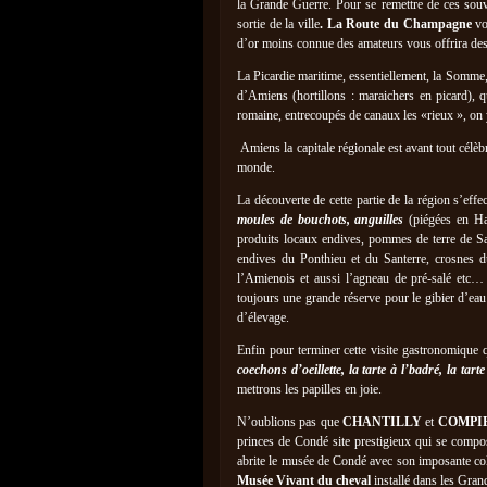
la Grande Guerre. Pour se remettre de ces souv
sortie de la ville
. La Route du Champagne
vo
d’or moins connue des amateurs vous offrira des e
La Picardie maritime, essentiellement, la Somme,
d’Amiens (hortillons : maraichers en picard), q
romaine, entrecoupés de canaux les «rieux », on 
Amiens la capitale régionale est avant tout célèb
monde.
La découverte de cette partie de la région s’effe
moules de bouchots, anguilles
(piégées en Ha
produits locaux endives, pommes de terre de Sa
endives du Ponthieu et du Santerre, crosnes 
l’Amienois et aussi l’agneau de pré-salé etc
toujours une grande réserve pour le gibier d’ea
d’élevage.
Enfin pour terminer cette visite gastronomique 
coechons d’oeillette, la tarte à l’badré, la tar
mettrons les papilles en joie.
N’oublions pas que
CHANTILLY
et
COMPI
princes de Condé site prestigieux qui se com
abrite le musée de Condé avec son imposante coll
Musée Vivant du cheval
installé dans les Gran