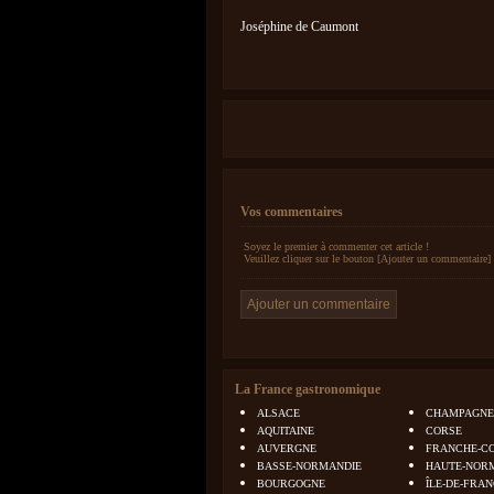
Joséphine de Caumont
Vos commentaires
Soyez le premier à commenter cet article !
Veuillez cliquer sur le bouton [Ajouter un commentaire] 
La France gastronomique
ALSACE
CHAMPAGNE
AQUITAINE
CORSE
AUVERGNE
FRANCHE-C
BASSE-NORMANDIE
HAUTE-NOR
BOURGOGNE
ÎLE-DE-FRA