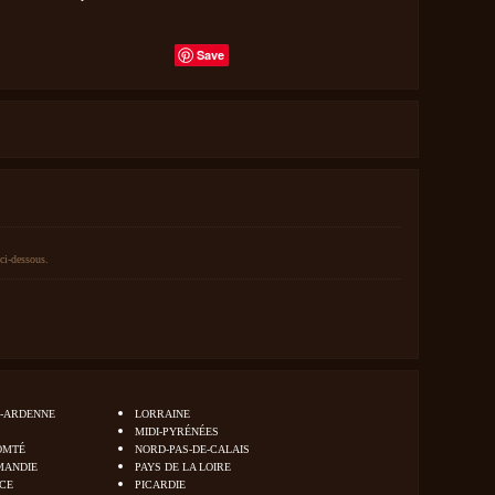
Save
ci-dessous.
-ARDENNE
LORRAINE
MIDI-PYRÉNÉES
OMTÉ
NORD-PAS-DE-CALAIS
MANDIE
PAYS DE LA LOIRE
NCE
PICARDIE