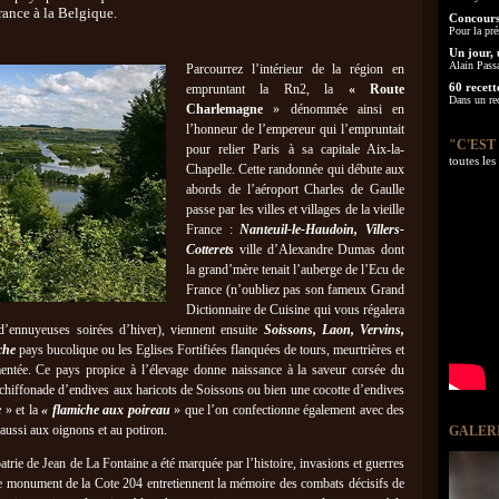
rance à la Belgique.
Concours
Pour la pré
Un jour, 
Alain Pass
Parcourrez l’intérieur de la région en
60 recett
empruntant la Rn2, la
« Route
Dans un re
Charlemagne
» dénommée ainsi en
l’honneur de l’empereur qui l’empruntait
"C'EST
pour relier Paris à sa capitale Aix-la-
toutes le
Chapelle. Cette randonnée qui débute aux
abords de l’aéroport Charles de Gaulle
passe par les villes et villages de la vieille
France :
Nanteuil-le-Haudoin, Villers-
Cotterets
ville d’Alexandre Dumas dont
la grand’mère tenait l’auberge de l’Ecu de
France (n’oubliez pas son fameux Grand
Dictionnaire de Cuisine qui vous régalera
 d’ennuyeuses soirées d’hiver), viennent ensuite
Soissons, Laon, Vervins,
che
pays bucolique ou les Eglises Fortifiées flanquées de tours, meurtrières et
entée. Ce pays propice à l’élevage donne naissance à la saveur corsée du
 chiffonade d’endives aux haricots de Soissons ou bien une cocotte d’endives
e
» et la
« flamiche aux poireau
» que l’on confectionne également avec des
 aussi aux oignons et au potiron.
GALER
atrie de Jean de La Fontaine a été marquée par l’histoire, invasions et guerres
 le monument de la Cote 204 entretiennent la mémoire des combats décisifs de