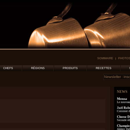
SOMMAIRE
PHOTOS
CHEFS
RÉGIONS
PRODUITS
RECETTES
NEWS
Menssa
Le nouveau
Joël Rob
Cuisinier d
Cheese D
Seconde éd
Champion
Jérémy Delo