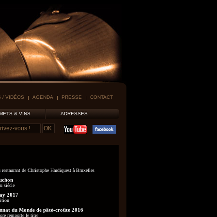
 / VIDÉOS
AGENDA
PRESSE
CONTACT
METS & VINS
ADRESSES
 restaurant de Christophe Hardiquest à Bruxelles
uchon
u siècle
ay 2017
ition
nat du Monde de pâté-croûte 2016
re remporte le titre