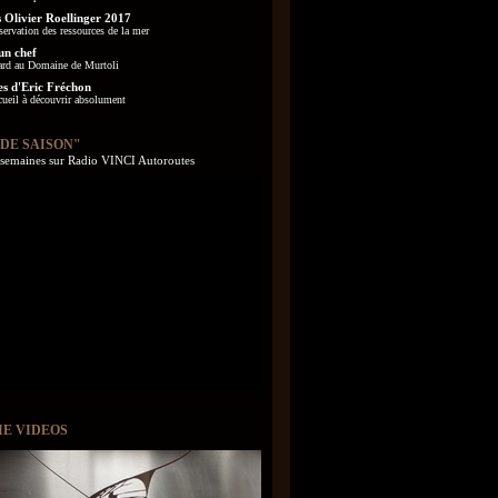
 Olivier Roellinger 2017
servation des ressources de la mer
un chef
ard au Domaine de Murtoli
es d'Eric Fréchon
cueil à découvrir absolument
 DE SAISON"
s semaines sur Radio VINCI Autoroutes
IE VIDEOS