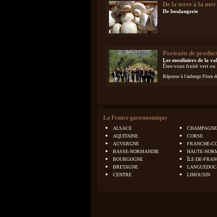
De la terre à la mer
De boulangerie
Portraits de produc
Les mouliniers de la v
Êtes-vous fruité vert ou 
Réponse à l'auberge Flora d
La France gastronomique
ALSACE
CHAMPAGNE
AQUITAINE
CORSE
AUVERGNE
FRANCHE-C
BASSE-NORMANDIE
HAUTE-NOR
BOURGOGNE
ÎLE-DE-FRA
BRETAGNE
LANGUEDOC
CENTRE
LIMOUSIN