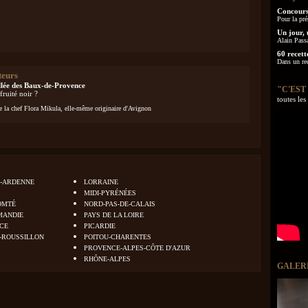
Concours
Pour la pré
Un jour, 
Alain Pass
60 recett
Dans un re
teurs
allée des Baux-de-Provence
"C'EST
fruité noir ?
toutes le
e la chef Flora Mikula, elle-même originaire d'Avignon
-ARDENNE
LORRAINE
MIDI-PYRÉNÉES
OMTÉ
NORD-PAS-DE-CALAIS
MANDIE
PAYS DE LA LOIRE
NCE
PICARDIE
-ROUSSILLON
POITOU-CHARENTES
PROVENCE-ALPES-CÔTE D'AZUR
RHÔNE-ALPES
GALER