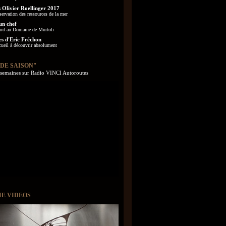
 Olivier Roellinger 2017
servation des ressources de la mer
un chef
ard au Domaine de Murtoli
es d'Eric Fréchon
cueil à découvrir absolument
 DE SAISON"
s semaines sur Radio VINCI Autoroutes
IE VIDEOS