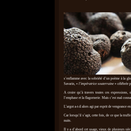
s’enflamme avec la sobriété d’un poème à la gl
Savarin, «
l’impératrice souterraine
» célébrée 
A croire qu’à travers toutes ces expressions,
l’emphase et la flagornerie. Mais c’est mal connaî
L’argot a-t-il alors agi par esprit de vengeance e
Car lorsqu’il s’agit, cette fois, de ce que la truf
nuits.
Il y a d’abord cet usage, vieux de plusieurs siè