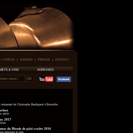
 / VIDÉOS
AGENDA
PRESSE
CONTACT
METS & VINS
ADRESSES
 restaurant de Christophe Hardiquest à Bruxelles
uchon
u siècle
ay 2017
ition
nat du Monde de pâté-croûte 2016
re remporte le titre