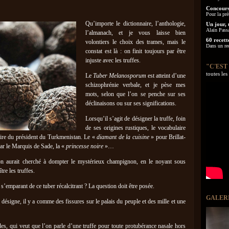
Concours
Pour la pré
Qu’importe le dictionnaire, l’anthologie,
Un jour, 
Alain Pass
l’almanach, et je vous laisse bien
60 recett
volontiers le choix des trames, mais le
Dans un re
constat est là : on finit toujours par être
injuste avec les truffes.
"C'EST
toutes le
Le
Tuber Melanosporum
est atteint d’une
schizophrénie verbale, et je pèse mes
mots, selon que l’on se penche sur ses
déclinaisons ou sur ses significations.
Lorsqu’il s’agit de désigner la truffe, foin
de ses origines rustiques, le vocabulaire
oire du président du Turkmenistan. Le «
diamant de la cuisine
» pour Brillat-
par le Marquis de Sade, la «
princesse noire
»…
 on aurait cherché à dompter le mystérieux champignon, en le noyant sous
tre les truffes.
n s’emparant de ce tuber récalcitrant ? La question doit être posée.
GALER
fe désigne, il y a comme des fissures sur le palais du peuple et des mille et une
cles, qui veut que l’on parle d’une truffe pour toute protubérance nasale hors