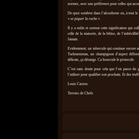
normes, avec une préférence pour celles qui accue
De quoi sombrer dans l’alcoolisme ou, à tout le
«
se piquer la ruche
».
Il y a enfin et surtout cette signification qui
celle de la niaiserie, de la bêtise, de l’imbécilli
Jamais.
Evidemment, un tubercule qui continue encore auj
Turkmenistan, un champignon d’aspect difform
délicats, ça dérange. Ca bouscule le protocole.
C’est sans doute pour cela que l’on passe du p
l’utiliser pour qualifier son prochain. Et des tru
Louis Carzou
Terroirs de Chefs