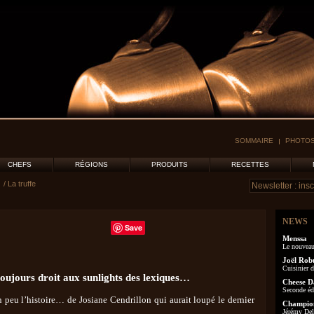
SOMMAIRE
PHOTOS
CHEFS
RÉGIONS
PRODUITS
RECETTES
/ La truffe
NEWS
Save
Menssa
Le nouveau
Joël Rob
Cuisinier d
toujours droit aux sunlights des lexiques…
Cheese D
Seconde éd
un peu l’histoire… de Josiane Cendrillon qui aurait loupé le dernier
Champion
Jérémy Delo