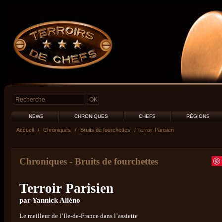
NEWS
CHRONIQUES
CHEFS
RÉGIONS
Accueil
/
Chroniques
/
Bruits de fourchettes
/ Terroir Parisien
Chroniques
-
Bruits de fourchettes
Terroir Parisien
par Yannick Alléno
Le meilleur de l’Ile-de-France dans l’assiette