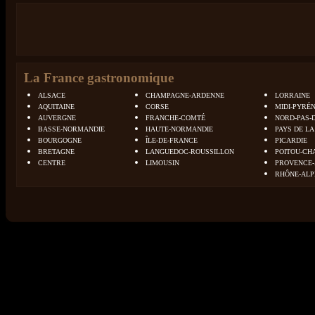
La France gastronomique
ALSACE
CHAMPAGNE-ARDENNE
LORRAINE
AQUITAINE
CORSE
MIDI-PYRÉ
AUVERGNE
FRANCHE-COMTÉ
NORD-PAS-
BASSE-NORMANDIE
HAUTE-NORMANDIE
PAYS DE LA
BOURGOGNE
ÎLE-DE-FRANCE
PICARDIE
BRETAGNE
LANGUEDOC-ROUSSILLON
POITOU-CH
CENTRE
LIMOUSIN
PROVENCE-
RHÔNE-ALP