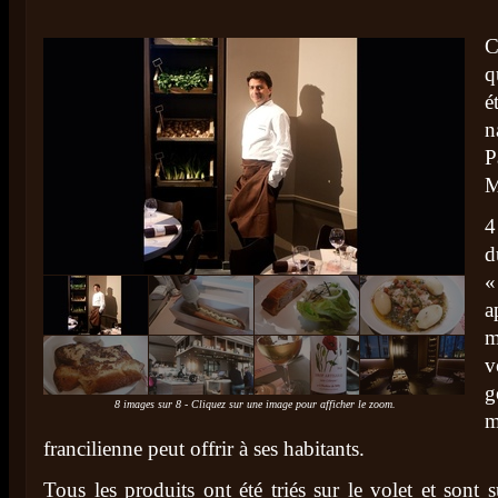
C
q
é
n
P
M
4
d
«
a
m
v
g
8 images sur 8 - Cliquez sur une image pour afficher le zoom.
m
francilienne peut offrir à ses habitants.
Tous les produits ont été triés sur le volet et sont s