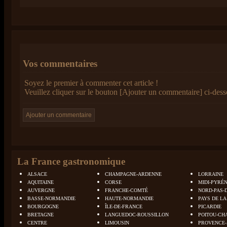
Vos commentaires
Soyez le premier à commenter cet article !
Veuillez cliquer sur le bouton [Ajouter un commentaire] ci-dess
La France gastronomique
ALSACE
CHAMPAGNE-ARDENNE
LORRAINE
AQUITAINE
CORSE
MIDI-PYRÉ
AUVERGNE
FRANCHE-COMTÉ
NORD-PAS-
BASSE-NORMANDIE
HAUTE-NORMANDIE
PAYS DE LA
BOURGOGNE
ÎLE-DE-FRANCE
PICARDIE
BRETAGNE
LANGUEDOC-ROUSSILLON
POITOU-CH
CENTRE
LIMOUSIN
PROVENCE-