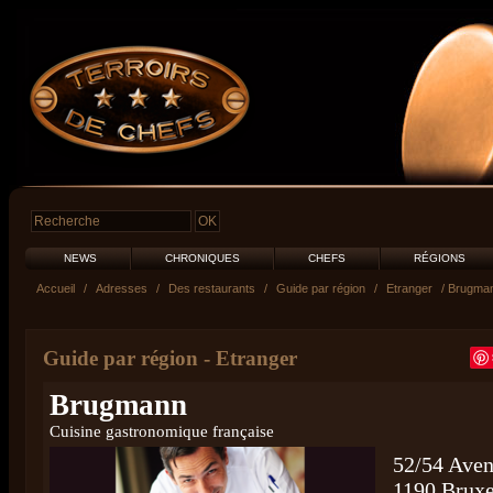
NEWS
CHRONIQUES
CHEFS
RÉGIONS
Accueil
/
Adresses
/
Des restaurants
/
Guide par région
/
Etranger
/ Brugma
Guide par région
-
Etranger
Brugmann
Cuisine gastronomique française
52/54 Ave
1190 Bruxe