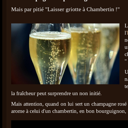
Mais par pitié "Laisser griotte à Chambertin !"
L
l
n
u
c
"
U
n
t
la fraîcheur peut surprendre un non initié.
Mais attention, quand on lui sert un champagne rosé
arome à celui d'un chambertin, en bon bourguignon, l