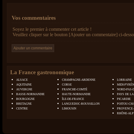
Vos commentaires
Soyez le premier à commenter cet article !
Veuillez cliquer sur le bouton [Ajouter un commentaire] ci-desso
La France gastronomique
ALSACE
CHAMPAGNE-ARDENNE
LORRAINE
AQUITAINE
CORSE
MIDI-PYRÉ
AUVERGNE
FRANCHE-COMTÉ
NORD-PAS-
BASSE-NORMANDIE
HAUTE-NORMANDIE
PAYS DE LA
BOURGOGNE
ÎLE-DE-FRANCE
PICARDIE
BRETAGNE
LANGUEDOC-ROUSSILLON
POITOU-CH
CENTRE
LIMOUSIN
PROVENCE-
RHÔNE-ALP