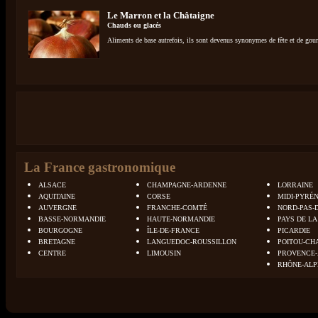
Le Marron et la Châtaigne
Chauds ou glacés
Aliments de base autrefois, ils sont devenus synonymes de fête et de g
La France gastronomique
ALSACE
CHAMPAGNE-ARDENNE
LORRAINE
AQUITAINE
CORSE
MIDI-PYRÉ
AUVERGNE
FRANCHE-COMTÉ
NORD-PAS-
BASSE-NORMANDIE
HAUTE-NORMANDIE
PAYS DE LA
BOURGOGNE
ÎLE-DE-FRANCE
PICARDIE
BRETAGNE
LANGUEDOC-ROUSSILLON
POITOU-CH
CENTRE
LIMOUSIN
PROVENCE-
RHÔNE-ALP