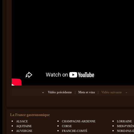
«
Vidéo précédente
|
Mets et vins
|
Vidéo suivante
»
La France gastronomique
ALSACE
CHAMPAGNE-ARDENNE
LORRAINE
AQUITAINE
CORSE
MIDI-PYRÉ
AUVERGNE
FRANCHE-COMTÉ
NORD-PAS-