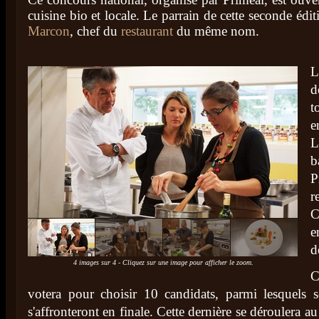
cuisine bio et locale. Le parrain de cette seconde édit
Marcon
, chef du
restaurant
du même nom.
L
d
t
e
L
b
P
r
C
e
d
4 images sur 4 - Cliquez sur une image pour afficher le zoom.
C
votera pour choisir 10 candidats, parmi lesquels 
s'affronteront en finale. Cette dernière se déroulera