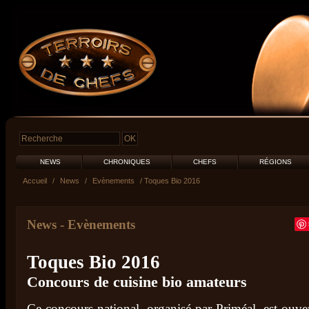
NEWS
CHRONIQUES
CHEFS
RÉGIONS
Accueil
/
News
/
Evènements
/ Toques Bio 2016
News
-
Evènements
Toques Bio 2016
Concours de cuisine bio amateurs
Ce concours national, organisé par Priméal, est ouver