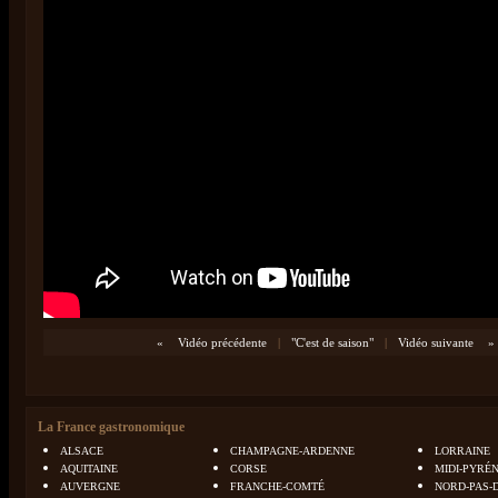
«
Vidéo précédente
|
"C'est de saison"
|
Vidéo suivante
»
La France gastronomique
ALSACE
CHAMPAGNE-ARDENNE
LORRAINE
AQUITAINE
CORSE
MIDI-PYRÉ
AUVERGNE
FRANCHE-COMTÉ
NORD-PAS-