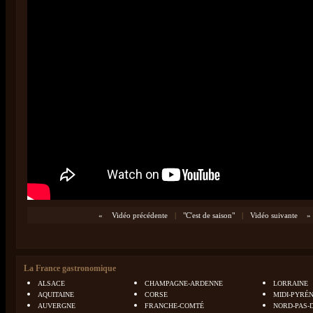
«
Vidéo précédente
|
"C'est de saison"
|
Vidéo suivante
»
La France gastronomique
ALSACE
CHAMPAGNE-ARDENNE
LORRAINE
AQUITAINE
CORSE
MIDI-PYRÉ
AUVERGNE
FRANCHE-COMTÉ
NORD-PAS-