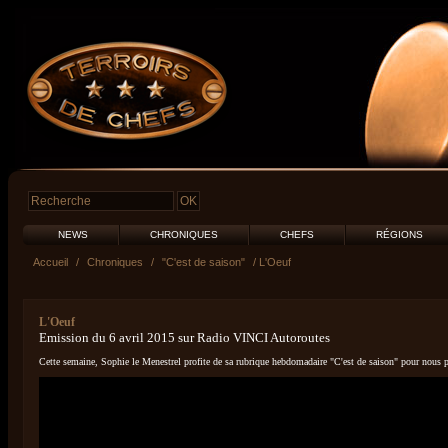
NEWS
CHRONIQUES
CHEFS
RÉGIONS
Accueil
/
Chroniques
/
"C'est de saison"
/ L'Oeuf
L'Oeuf
Emission du 6 avril 2015 sur Radio VINCI Autoroutes
Cette semaine, Sophie le Menestrel profite de sa rubrique hebdomadaire "C'est de saison" pour nous pa