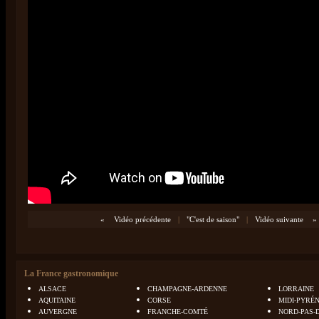
«
Vidéo précédente
|
"C'est de saison"
|
Vidéo suivante
»
La France gastronomique
ALSACE
CHAMPAGNE-ARDENNE
LORRAINE
AQUITAINE
CORSE
MIDI-PYRÉ
AUVERGNE
FRANCHE-COMTÉ
NORD-PAS-