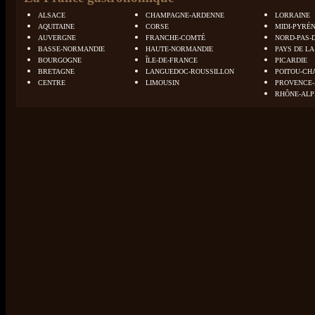
ALSACE
CHAMPAGNE-ARDENNE
LORRAINE
AQUITAINE
CORSE
MIDI-PYRÉ
AUVERGNE
FRANCHE-COMTÉ
NORD-PAS-
BASSE-NORMANDIE
HAUTE-NORMANDIE
PAYS DE LA
BOURGOGNE
ÎLE-DE-FRANCE
PICARDIE
BRETAGNE
LANGUEDOC-ROUSSILLON
POITOU-CH
CENTRE
LIMOUSIN
PROVENCE-
RHÔNE-ALP