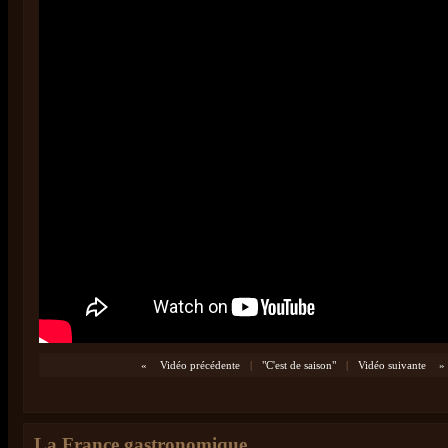
«
Vidéo précédente
|
"C'est de saison"
|
Vidéo suivante
»
La France gastronomique