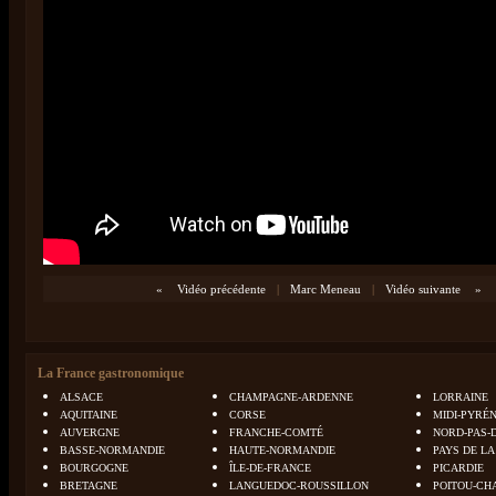
«
Vidéo précédente
|
Marc Meneau
|
Vidéo suivante
»
La France gastronomique
ALSACE
CHAMPAGNE-ARDENNE
LORRAINE
AQUITAINE
CORSE
MIDI-PYRÉ
AUVERGNE
FRANCHE-COMTÉ
NORD-PAS-
BASSE-NORMANDIE
HAUTE-NORMANDIE
PAYS DE LA
BOURGOGNE
ÎLE-DE-FRANCE
PICARDIE
BRETAGNE
LANGUEDOC-ROUSSILLON
POITOU-CH