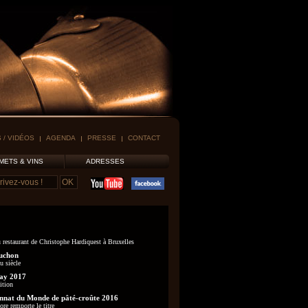
 / VIDÉOS
AGENDA
PRESSE
CONTACT
METS & VINS
ADRESSES
 restaurant de Christophe Hardiquest à Bruxelles
uchon
u siècle
ay 2017
ition
nat du Monde de pâté-croûte 2016
re remporte le titre