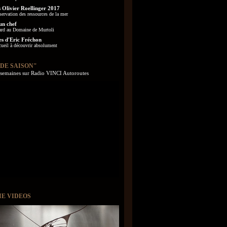
 Olivier Roellinger 2017
servation des ressources de la mer
un chef
ard au Domaine de Murtoli
es d'Eric Fréchon
cueil à découvrir absolument
 DE SAISON"
s semaines sur Radio VINCI Autoroutes
IE VIDEOS