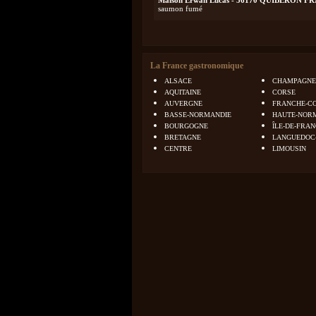
Maison Erwan Lucas - 56170 QUIBERON F
saumon fumé
La France gastronomique
ALSACE
CHAMPAGNE
AQUITAINE
CORSE
AUVERGNE
FRANCHE-C
BASSE-NORMANDIE
HAUTE-NOR
BOURGOGNE
ÎLE-DE-FRA
BRETAGNE
LANGUEDOC
CENTRE
LIMOUSIN