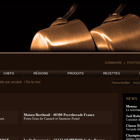
SOMMAIRE
PHOTOS
CHEFS
RÉGIONS
PRODUITS
RECETTES
de par produit
/ De la mer
NEWS
Menssa
Le nouveau
Maison Barthouil - 40300 Peyrehorade France
Joël Rob
ues
Foies Gras de Canard et Saumon Fumé
Cuisinier d
Cheese D
Seconde éd
Champion
Jérémy Delo