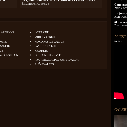
RANCE
La Quiberonnaise - 56172 QUIBERON Cedex France
Sardines en conserve
Concours
Pour la pré
Un jour, 
Alain Pass
60 recett
Dans un re
-ARDENNE
LORRAINE
"C'EST
MIDI-PYRÉNÉES
toutes le
OMTÉ
NORD-PAS-DE-CALAIS
MANDIE
PAYS DE LA LOIRE
NCE
PICARDIE
-ROUSSILLON
POITOU-CHARENTES
PROVENCE-ALPES-CÔTE D'AZUR
RHÔNE-ALPES
GALER