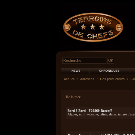
NEWS
CHRONIQUES
Accueil
/
Adresses
/
Des producteurs
/
Gui
De la mer
Bord à Bord - F29860 Roscoff
Algues, nori, wakamé, laitue, dulse, tartare d'alg