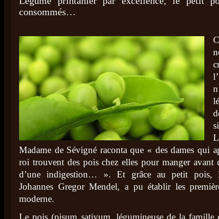
Légume printanier par excellence, le petit p
consommés…
C
n
c
l
n
l
d
L
Madame de Sévigné raconta que « des dames qui ap
roi trouvent des pois chez elles pour manger avant 
d’une indigestion… ». Et grâce au petit pois, le
Johannes Gregor Mendel, a pu établir les premièr
moderne.
Le pois (pisum sativum, légumineuse de la famille d