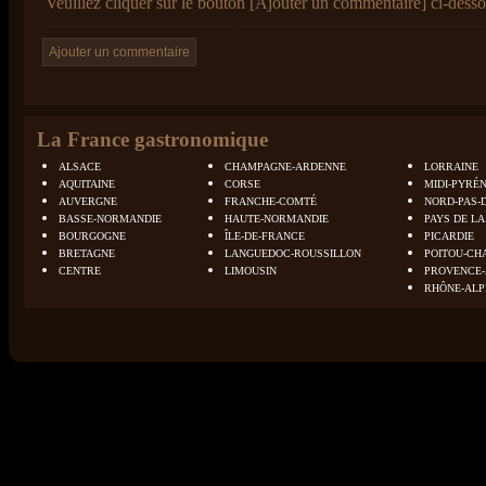
Veuillez cliquer sur le bouton [Ajouter un commentaire] ci-desso
La France gastronomique
ALSACE
CHAMPAGNE-ARDENNE
LORRAINE
AQUITAINE
CORSE
MIDI-PYRÉ
AUVERGNE
FRANCHE-COMTÉ
NORD-PAS-
BASSE-NORMANDIE
HAUTE-NORMANDIE
PAYS DE LA
BOURGOGNE
ÎLE-DE-FRANCE
PICARDIE
BRETAGNE
LANGUEDOC-ROUSSILLON
POITOU-CH
CENTRE
LIMOUSIN
PROVENCE-
RHÔNE-ALP