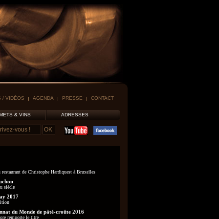
 / VIDÉOS
AGENDA
PRESSE
CONTACT
METS & VINS
ADRESSES
 restaurant de Christophe Hardiquest à Bruxelles
uchon
u siècle
ay 2017
ition
nat du Monde de pâté-croûte 2016
re remporte le titre