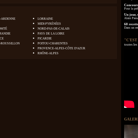
Concours
Pour la pré
Un jour, 
Alain Pass
-ARDENNE
LORRAINE
MIDI-PYRÉNÉES
60 recett
Dans un re
OMTÉ
NORD-PAS-DE-CALAIS
MANDIE
PAYS DE LA LOIRE
NCE
PICARDIE
"C'EST
-ROUSSILLON
POITOU-CHARENTES
toutes le
PROVENCE-ALPES-CÔTE D'AZUR
RHÔNE-ALPES
GALER