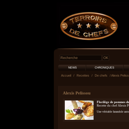
NEWS
CHRONIQUES
Accueil
/
Recettes
/
De chefs
/ Alexis Pelis
Alexis Pelissou
Florilège de pommes de
Recette du chef Alexis 
Une véritable farandole aut