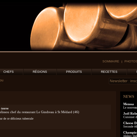
SOMMAIRE
PHOTOS
CHEFS
RÉGIONS
PRODUITS
RECETTES
sou
NEWS
Menssa
Le nouveau
 terre
Pelissou chef du restaurant Le Gindreau à St Médard (46)
Joël Rob
Cuisinier d
our de ce délicieux tubercule
Cheese D
Seconde éd
Champion
Jérémy Delo