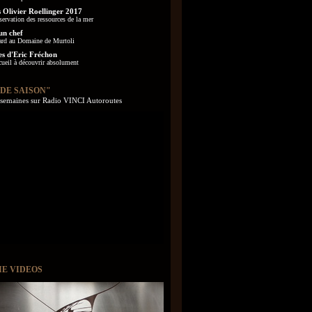
 Olivier Roellinger 2017
servation des ressources de la mer
un chef
ard au Domaine de Murtoli
es d'Eric Fréchon
cueil à découvrir absolument
 DE SAISON"
s semaines sur Radio VINCI Autoroutes
IE VIDEOS