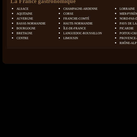
La France gastronomique
ALSACE
CHAMPAGNE-ARDENNE
LORRAINE
AQUITAINE
CORSE
MIDI-PYRÉ
AUVERGNE
FRANCHE-COMTÉ
NORD-PAS-
BASSE-NORMANDIE
HAUTE-NORMANDIE
PAYS DE LA
BOURGOGNE
ÎLE-DE-FRANCE
PICARDIE
BRETAGNE
LANGUEDOC-ROUSSILLON
POITOU-CH
CENTRE
LIMOUSIN
PROVENCE-
RHÔNE-ALP