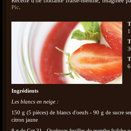
Recette d'île flottante fraise-menthe, imaginée p
Pic
.
T
1
T
3
T
6
Ingrédients
Les blancs en neige :
150 g (5 pièces) de blancs d'oeufs - 90 g de sucre se
citron jaune
8 g de Get 31 - Quelques feuilles de menthe fraîche p