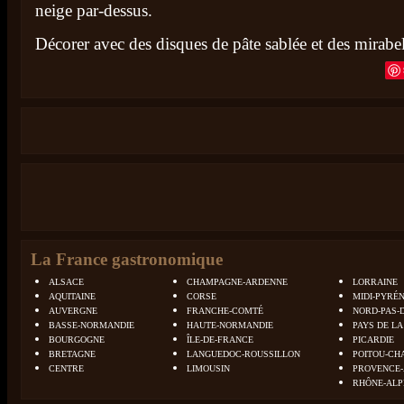
neige par-dessus.
Décorer avec des disques de pâte sablée et des mirabel
La France gastronomique
ALSACE
CHAMPAGNE-ARDENNE
LORRAINE
AQUITAINE
CORSE
MIDI-PYRÉ
AUVERGNE
FRANCHE-COMTÉ
NORD-PAS-
BASSE-NORMANDIE
HAUTE-NORMANDIE
PAYS DE LA
BOURGOGNE
ÎLE-DE-FRANCE
PICARDIE
BRETAGNE
LANGUEDOC-ROUSSILLON
POITOU-CH
CENTRE
LIMOUSIN
PROVENCE-
RHÔNE-ALP