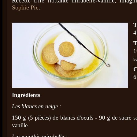
Recette d'île flottante mirabelle-vanille, imag
Sophie Pic
.
T
4
T
1
s
C
6
Ingrédients
Les blancs en neige :
150 g (5 pièces) de blancs d'oeufs - 90 g de sucre 
vanille
Le smoothie mirabelle
: