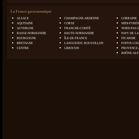
La France gastronomique
ALSACE
CHAMPAGNE-ARDENNE
LORRAINE
AQUITAINE
CORSE
MIDI-PYRÉ
AUVERGNE
FRANCHE-COMTÉ
NORD-PAS-
BASSE-NORMANDIE
HAUTE-NORMANDIE
PAYS DE LA
BOURGOGNE
ÎLE-DE-FRANCE
PICARDIE
BRETAGNE
LANGUEDOC-ROUSSILLON
POITOU-CH
CENTRE
LIMOUSIN
PROVENCE-
RHÔNE-ALP