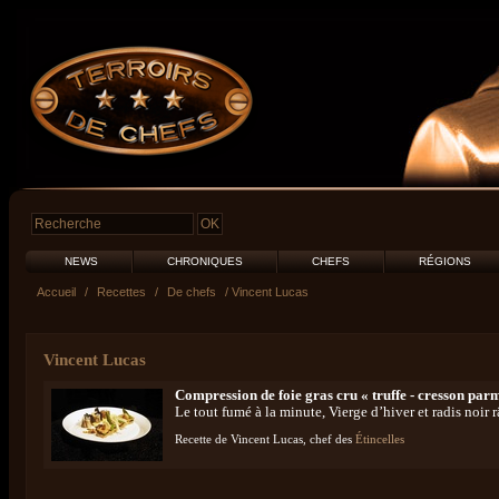
NEWS
CHRONIQUES
CHEFS
RÉGIONS
Accueil
/
Recettes
/
De chefs
/ Vincent Lucas
Vincent Lucas
Compression de foie gras cru « truffe - cresson pa
Le tout fumé à la minute, Vierge d’hiver et radis noir 
Recette de Vincent Lucas, chef des
Étincelles