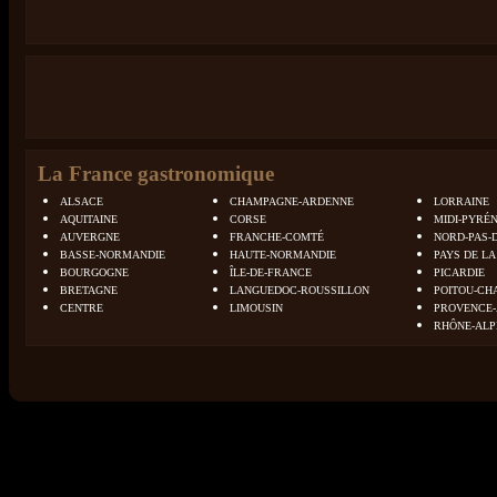
La France gastronomique
ALSACE
CHAMPAGNE-ARDENNE
LORRAINE
AQUITAINE
CORSE
MIDI-PYRÉ
AUVERGNE
FRANCHE-COMTÉ
NORD-PAS-
BASSE-NORMANDIE
HAUTE-NORMANDIE
PAYS DE LA
BOURGOGNE
ÎLE-DE-FRANCE
PICARDIE
BRETAGNE
LANGUEDOC-ROUSSILLON
POITOU-CH
CENTRE
LIMOUSIN
PROVENCE-
RHÔNE-ALP