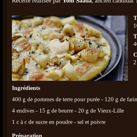
Recette réalisée par
Yoni Saada
, ancien candidat
T
1
T
4
C
2
Ingrédients
400 g de pommes de terre pour purée - 120 g de fari
4 endives - 15 g de beurre - 20 g de Vieux-Lille
1 c à c de sucre en poudre - sel et poivre
Préparation