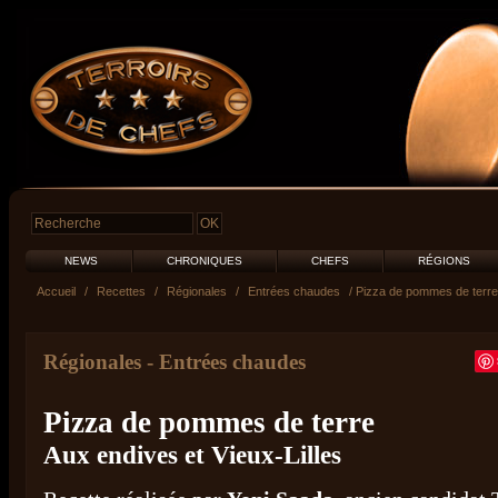
NEWS
CHRONIQUES
CHEFS
RÉGIONS
Accueil
/
Recettes
/
Régionales
/
Entrées chaudes
/ Pizza de pommes de terre
Régionales
-
Entrées chaudes
Pizza de pommes de terre
Aux endives et Vieux-Lilles