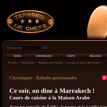
NEWS
CHRONIQUES
CHEFS
RÉGIONS
Accueil
/
Chroniques
/
Balades gourmandes
/ Ce soir, on dine à Marrakech !
Chroniques
-
Balades gourmandes
Ce soir, on dine à Marrakech !
Cours de cuisine à la Maison Arabe
Avec les conseils de Fatiha, le tagine et la pastilla n’