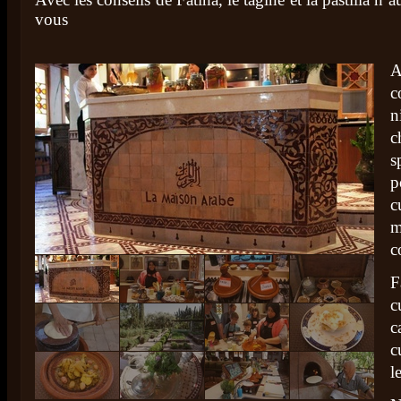
vous
A
c
n
c
s
c
m
c
F
c
c
c
l