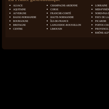
ALSACE
CHAMPAGNE-ARDENNE
LORRAINE
AQUITAINE
CORSE
MIDI-PYRÉ
AUVERGNE
FRANCHE-COMTÉ
NORD-PAS-
BASSE-NORMANDIE
HAUTE-NORMANDIE
PAYS DE LA
BOURGOGNE
ÎLE-DE-FRANCE
PICARDIE
BRETAGNE
LANGUEDOC-ROUSSILLON
POITOU-CH
CENTRE
LIMOUSIN
PROVENCE-
RHÔNE-ALP