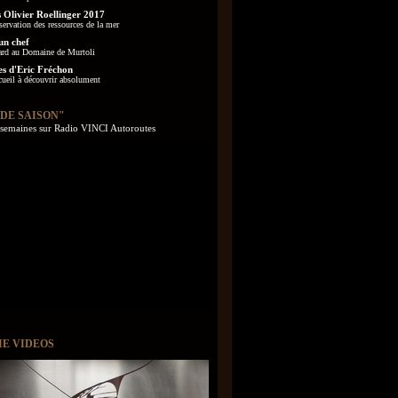
 Olivier Roellinger 2017
servation des ressources de la mer
un chef
ard au Domaine de Murtoli
es d'Eric Fréchon
cueil à découvrir absolument
 DE SAISON"
s semaines sur Radio VINCI Autoroutes
IE VIDEOS