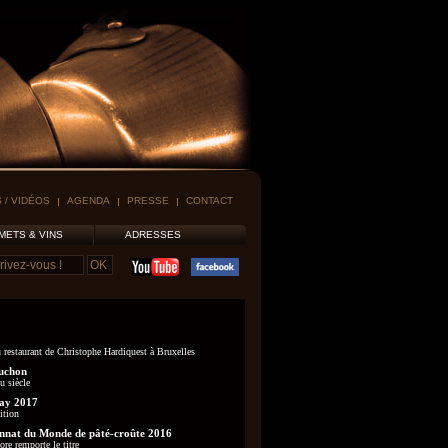
 / VIDÉOS
AGENDA
PRESSE
CONTACT
METS & VINS
ADRESSES
 restaurant de Christophe Hardiquest à Bruxelles
uchon
u siècle
ay 2017
ition
nat du Monde de pâté-croûte 2016
re remporte le titre