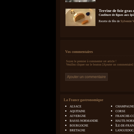
Terrine de foie gras 
Confiture de figues aux épi
Recette de fête de
Sylvestre 
Vos commentaires
Soyez le premier à commenter cet article !
Veuillez cliquer sur le bouton [Ajouter un commentaire] 
La France gastronomique
ALSACE
CHAMPAGNE
AQUITAINE
CORSE
AUVERGNE
FRANCHE-C
BASSE-NORMANDIE
HAUTE-NOR
BOURGOGNE
ÎLE-DE-FRA
BRETAGNE
LANGUEDOC