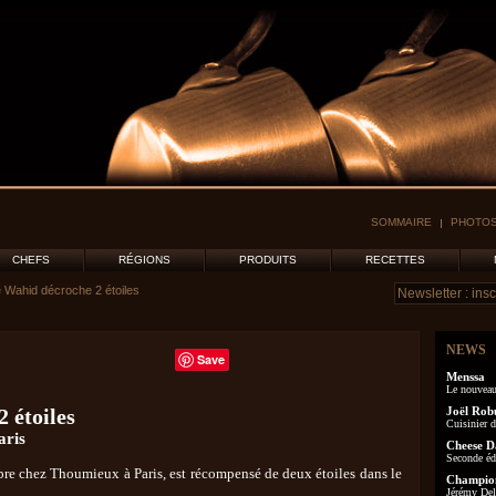
SOMMAIRE
PHOTOS
CHEFS
RÉGIONS
PRODUITS
RECETTES
e Wahid décroche 2 étoiles
NEWS
Save
Menssa
Le nouveau
 étoiles
Joël Rob
Cuisinier d
aris
Cheese D
Seconde éd
mbre chez Thoumieux à Paris, est récompensé de deux étoiles dans le
Champion
Jérémy Delo