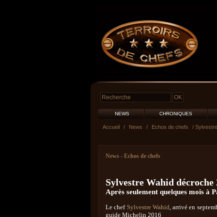
NEWS
CHRONIQUES
Accueil
/
News
/
Echos de chefs
/ Sylvestr
News
-
Echos de chefs
Sylvestre Wahid décroche 2
Après seulement quelques mois à P
Le chef
Sylvestre Wahid
, arrivé en septe
guide Michelin 2016