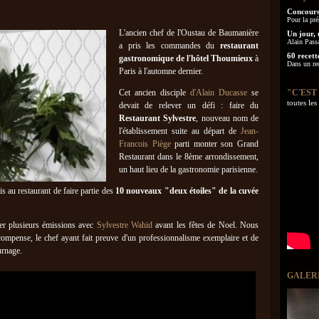
Concours
Pour la pré
L'ancien chef de l'Oustau de Baumanière
Un jour, 
Alain Pass
a pris les commandes du
restaurant
60 recett
gastronomique de l'hôtel Thoumieux
à
Dans un re
Paris à l'automne dernier.
Cet ancien disciple
d'Alain Ducasse
se
"C'EST
toutes le
devait de relever un défi : faire du
Restaurant Sylvestre
, nouveau nom de
l'établissement suite au départ de
Jean-
Francois Piège
parti monter son Grand
Restaurant dans le 8ème arrondissement,
un haut lieu de la gastronomie parisienne.
is au restaurant de faire partie des
10 nouveaux "deux étoiles" de la cuvée
iser plusieurs émissions avec
Sylvestre Wahid
avant les fêtes de Noel. Nous
compense, le chef ayant fait preuve d'un professionnalisme exemplaire et de
urnage.
GALER