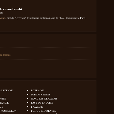
de canard confit
ces
Wahid
, chef du "Sylvestre" le restaurant gastronomique de l'hôtel Thoumieux à Paris
ci-dessous.
-ARDENNE
LORRAINE
MIDI-PYRÉNÉES
OMTÉ
NORD-PAS-DE-CALAIS
MANDIE
PAYS DE LA LOIRE
NCE
PICARDIE
-ROUSSILLON
POITOU-CHARENTES