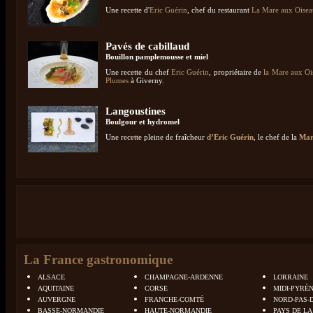
Une recette d'
Eric Guérin
, chef du restaurant
La Mare aux Oise
Pavés de cabillaud
Bouillon pamplemousse et miel
Une recette du chef
Eric Guérin
, propriétaire de
la Mare aux Oi
Plumes
à Giverny.
Langoustines
Boulgour et hydromel
Une recette pleine de fraîcheur
d’Eric Guérin
, le chef de la
Mar
La France gastronomique
ALSACE
CHAMPAGNE-ARDENNE
LORRAINE
AQUITAINE
CORSE
MIDI-PYRÉ
AUVERGNE
FRANCHE-COMTÉ
NORD-PAS-
BASSE-NORMANDIE
HAUTE-NORMANDIE
PAYS DE LA