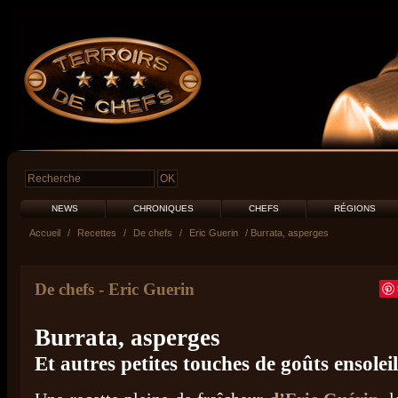
NEWS
CHRONIQUES
CHEFS
RÉGIONS
Accueil
/
Recettes
/
De chefs
/
Eric Guerin
/ Burrata, asperges
De chefs
-
Eric Guerin
Burrata, asperges
Et autres petites touches de goûts ensolei