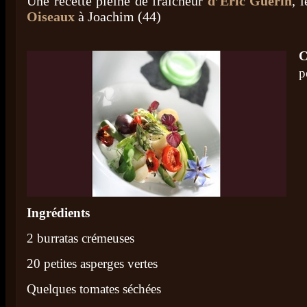
Une recette pleine de fraîcheur
d’Eric Guérin
, 
Oiseaux
à Joachim (44)
C
p
Ingrédients
2 burratas crémeuses
20 petites asperges vertes
Quelques tomates séchées