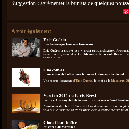
Suggestion : agrémenter la burrata de quelques pousse
A voir également
Eric Guérin
Un chasseur-pêcheur aux fourneaux !
Eric Guérin a trouvé son «jardin extraordinaire».
Aventurie
trouvé son royaume dans les
"Marais de la Grande Brière
", P
se réconcilient.
Chokolives
L'amertume de l'olive pour balancer la douceur du chocolat
Une recette étonnante
d’Eric Guérin
, le chef de la
Mare aux Oi
Version 2011 du Paris-Brest
Par Eric Guerin, chef de la mare aux oiseaux à Saint Joachi
Anecdocte du chef :
"J'ai revisité ce dessert ainsi, tout simpl
vélo et que l'origine du Paris-Brest, c'est la course cycliste relian
Chou-fleur, huître
Et safran du Morbihan