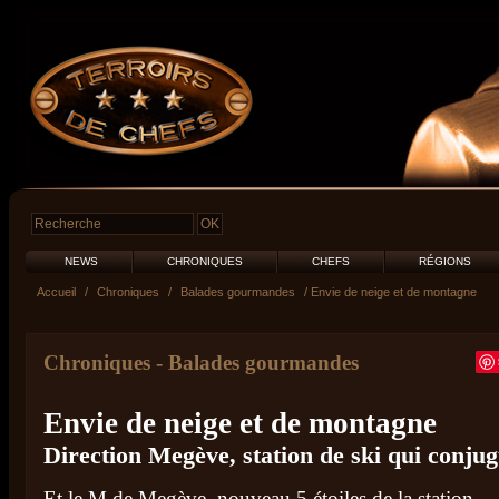
NEWS
CHRONIQUES
CHEFS
RÉGIONS
Accueil
/
Chroniques
/
Balades gourmandes
/ Envie de neige et de montagne
Chroniques
-
Balades gourmandes
Envie de neige et de montagne
Direction Megève, station de ski qui conjug
Et le M de Megève, nouveau 5 étoiles de la station