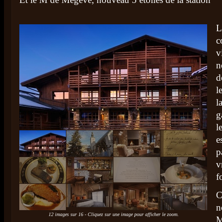
L
c
v
n
d
l
l
g
l
e
p
v
f
C
n
12 images sur 16 - Cliquez sur une image pour afficher le zoom.
M