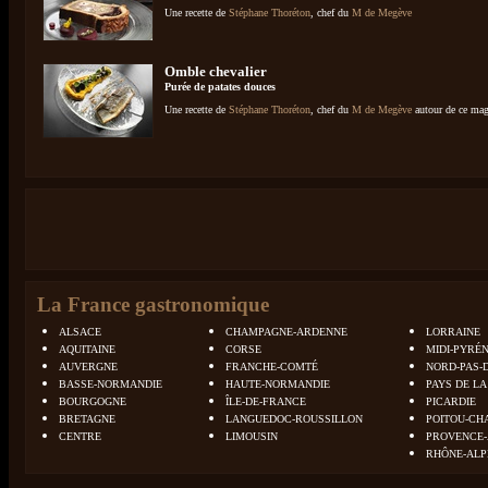
Une recette de
Stéphane Thoréton
, chef du
M de Megève
Omble chevalier
Purée de patates douces
Une recette de
Stéphane Thoréton
, chef du
M de Megève
autour de ce mag
La France gastronomique
ALSACE
CHAMPAGNE-ARDENNE
LORRAINE
AQUITAINE
CORSE
MIDI-PYRÉ
AUVERGNE
FRANCHE-COMTÉ
NORD-PAS-
BASSE-NORMANDIE
HAUTE-NORMANDIE
PAYS DE LA
BOURGOGNE
ÎLE-DE-FRANCE
PICARDIE
BRETAGNE
LANGUEDOC-ROUSSILLON
POITOU-CH
CENTRE
LIMOUSIN
PROVENCE-
RHÔNE-ALP