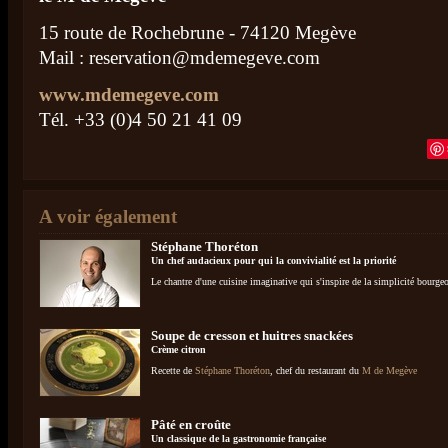
15 route de Rochebrune - 74120 Megève
Mail :
reservation@mdemegeve.com
www.mdemegeve.com
Tél. +33 (0)4 50 21 41 09
A voir également
Stéphane Thoréton
Un chef audacieux pour qui la convivialité est la priorité
Le chantre d'une cuisine imaginative qui s'inspire de la simplicité bourgeo
Soupe de cresson et huitres snackées
Crème citron
Recette de
Stéphane Thoréton
, chef du restaurant du
M de Megève
Pâté en croûte
Un classique de la gastronomie française