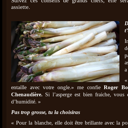
Suivez ces conseils de grands chefs, elle se
assiette.
D
t
I
d
p
a
a
«
entaille avec votre ongle.» me confie
Roger Bo
Chenaudière.
Si l’asperge est bien fraiche, vous
d’humidité. »
Pas trop grosse, tu la choisiras
« Pour la blanche, elle doit être brillante avec la p