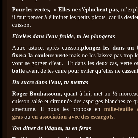
Pour les vertes,
«
Elles ne s’épluchent pas
, m’exp
il faut penser à éliminer les petits picots, car ils devi
cuisson.
Ficelées d
ans l'eau froide, tu les plongeras
Autre astuce, après cuisson
,
plongez les dans un 
fixera la couleur verte
mais ne les laissez pas trop 
vont se gorger d’eau. Et dans les deux cas, verte 
botte
avant de les cuire pour éviter qu’elles ne cassen
Du sucre dans l’eau, tu mettras
Roger Bouhassoun,
quant à lui, met un ½ morceau
cuisson salée et citronnée des asperges blanches ce q
amertume. Il nous les propose en
mille-feuill
gras
ou
en association avec des escargots
.
Ton diner de Pâques, tu en feras