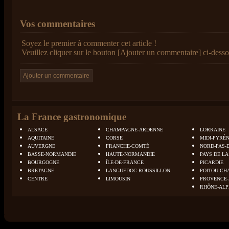
Vos commentaires
Soyez le premier à commenter cet article !
Veuillez cliquer sur le bouton [Ajouter un commentaire] ci-desso
La France gastronomique
ALSACE
CHAMPAGNE-ARDENNE
LORRAINE
AQUITAINE
CORSE
MIDI-PYRÉ
AUVERGNE
FRANCHE-COMTÉ
NORD-PAS-
BASSE-NORMANDIE
HAUTE-NORMANDIE
PAYS DE LA
BOURGOGNE
ÎLE-DE-FRANCE
PICARDIE
BRETAGNE
LANGUEDOC-ROUSSILLON
POITOU-CH
CENTRE
LIMOUSIN
PROVENCE-
RHÔNE-ALP