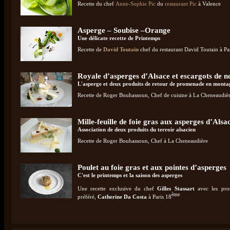
Recette du chef
Anne-Sophie Pic
du
restaurant Pic
à Valence
Asperge – Soubise –Orange
Une délicate recette de Printemps
Recette de
David Toutain
chef du restaurant David Toutain à Pa
Royale d’asperges d’Alsace et escargots de no
L'asperge et deux produits de retour de promenade en monta
Recette de Roger Bouhassoun, Chef de cuisine à La Cheneaudiè
Mille-feuille de foie gras aux asperges d’Alsa
Association de deux produits du terroir alsacien
Recette de Roger Bouhassoun, Chef à La Cheneaudière
Poulet au foie gras et aux pointes d’asperges
C'est le printemps et la saison des asperges
Une recette exclusive du chef
Gilles Stassart
avec les pro
ème
préféré,
Catherine Da Costa
à Paris 18