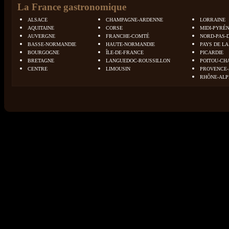
La France gastronomique
ALSACE
CHAMPAGNE-ARDENNE
LORRAINE
AQUITAINE
CORSE
MIDI-PYRÉ
AUVERGNE
FRANCHE-COMTÉ
NORD-PAS-
BASSE-NORMANDIE
HAUTE-NORMANDIE
PAYS DE LA
BOURGOGNE
ÎLE-DE-FRANCE
PICARDIE
BRETAGNE
LANGUEDOC-ROUSSILLON
POITOU-CH
CENTRE
LIMOUSIN
PROVENCE-
RHÔNE-ALP