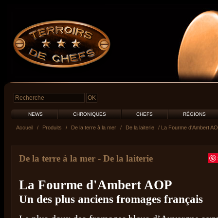
NEWS
CHRONIQUES
CHEFS
RÉGIONS
Accueil
/
Produits
/
De la terre à la mer
/
De la laiterie
/ La Fourme d'Ambert A
De la terre à la mer
-
De la laiterie
La Fourme d'Ambert AOP
Un des plus anciens fromages français