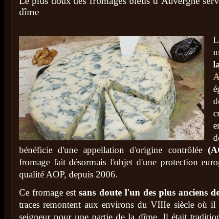
Le plus doux des fromages bleus d’Auvergne serva
dîme
L
A
d
c
e
bénéficie d'une appellation d'origine contrôlée
(A
fromage fait désormais l'objet d'une protection eur
qualité AOP, depuis 2006.
Ce fromage est
sans doute l'un des plus anciens 
traces remontent aux environs du VIIIe siècle où il é
seigneur pour une partie de la dîme. Il était traditi