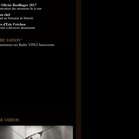
 Olivier Roellinger 2017
servation des ressources de la mer
un chef
ard au Domaine de Murtoli
es d'Eric Fréchon
cueil à découvrir absolument
 DE SAISON"
s semaines sur Radio VINCI Autoroutes
IE VIDEOS