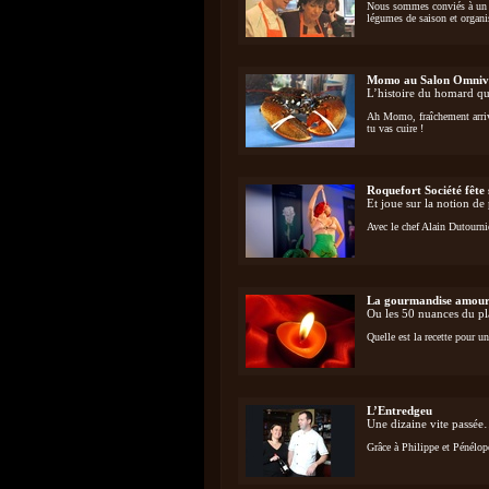
Nous sommes conviés à un at
légumes de saison et organis
Momo au Salon Omniv
L’histoire du homard qui
Ah Momo, fraîchement arrivé
tu vas cuire !
Roquefort Société fête 
Et joue sur la notion de 
Avec le chef Alain Dutourn
La gourmandise amoure
Ou les 50 nuances du pla
Quelle est la recette pour 
L’Entredgeu
Une dizaine vite passé
Grâce à Philippe et Pénélop