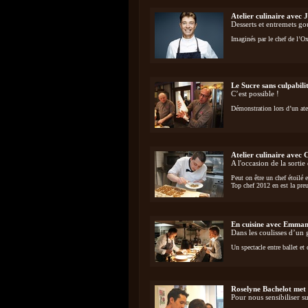
Atelier culinaire avec 
Desserts et entremets g
Imaginés par le chef de l’O
Le Sucre sans culpabili
C’est possible !
Démonstration lors d’un ate
Atelier culinaire avec 
A l'occasion de la sortie
Peut on être un chef étoilé e
Top chef 2012 en est la preu
En cuisine avec Emman
Dans les coulisses d’un
Un spectacle entre ballet e
Roselyne Bachelot met s
Pour nous sensibiliser s