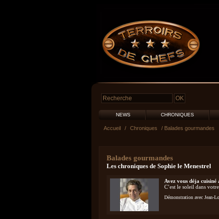
NEWS
CHRONIQUES
Accueil
/
Chroniques
/ Balades gourmandes
Balades gourmandes
Les chroniques de Sophie le Menestrel
Avez vous déja cuisiné 
C’est le soleil dans votre
Démonstration avec Jean-L