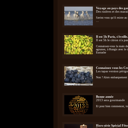
Voyage au pays des ga
Des rizières et des marai
Saviez vous qu’il existe au
…
Il est 5h Paris, s'éveille.
Il est 5h le citron n'a pas
Connaissez-vous la main d
agrumes, à Rungis avec le 
Eustache
Connaissez vous les Cr
Les tapas version périgo
Non ? Alors embarquement po
Bonne année
2013 sera gourmande
Et pour bien commencer, to
Hors-série Spécial Fête