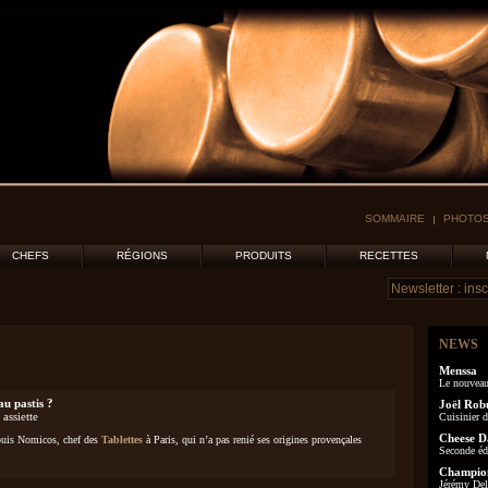
SOMMAIRE
PHOTOS
CHEFS
RÉGIONS
PRODUITS
RECETTES
NEWS
Menssa
Le nouveau
au pastis ?
Joël Rob
 assiette
Cuisinier d
Cheese D
ouis Nomicos, chef des
Tablettes
à Paris, qui n’a pas renié ses origines provençales
Seconde éd
Champion
Jérémy Delo