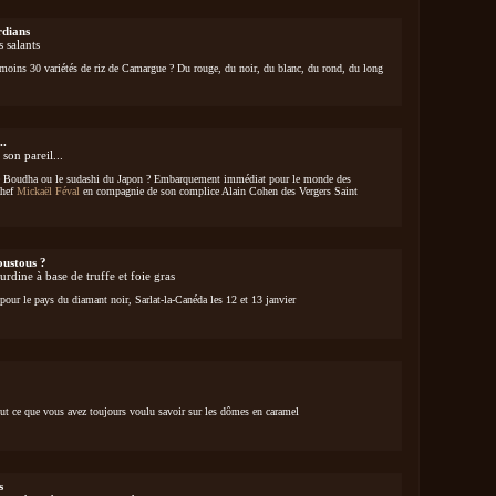
rdians
s salants
 moins 30 variétés de riz de Camargue ? Du rouge, du noir, du blanc, du rond, du long
..
 son pareil...
e Boudha ou le sudashi du Japon ? Embarquement immédiat pour le monde des
chef
Mickaël Féval
en compagnie de son complice Alain Cohen des Vergers Saint
oustous ?
urdine à base de truffe et foie gras
ur le pays du diamant noir, Sarlat-la-Canéda les 12 et 13 janvier
ut ce que vous avez toujours voulu savoir sur les dômes en caramel
s