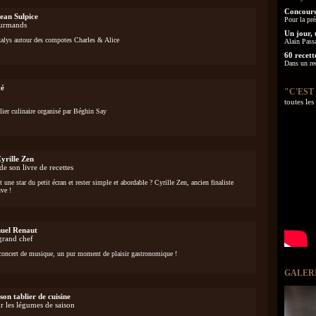
Concours
Jean Sulpice
Pour la pré
ourmands
Un jour, 
xalys autour des compotes Charles & Alice
Alain Pass
60 recett
Dans un re
té
"C'EST
toutes le
lier culinaire organisé par Béghin Say
Cyrille Zen
 de son livre de recettes
t une star du petit écran et rester simple et abordable ? Cyrille Zen, ancien finaliste
ve !
uel Renaut
 grand chef
t concert de musique, un pur moment de plaisir gastronomique !
GALER
on tablier de cuisine
ur les légumes de saison