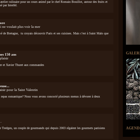
elier culinaire pour un cours animé par le chef Romain Bouillot, autour des fruits et
é par Interfel.
ore
 ne voulait plus voir la mer
 de Bretagne, tu croyais découvrir Paris et ses cuisines. Mais c’est à Saint Malo que
GALER
ses 150 ans
plaisir
ier et Xavier Thuret aux commandes
use...
isir pour la Saint Valentin
un repas romantique? Nous vous avons concocté plusieurs menus à dévorer à deux
e…
AGEND
e Tredgeu, un couple de gourmands qui depuis 2003 régalent les gourmets parisiens