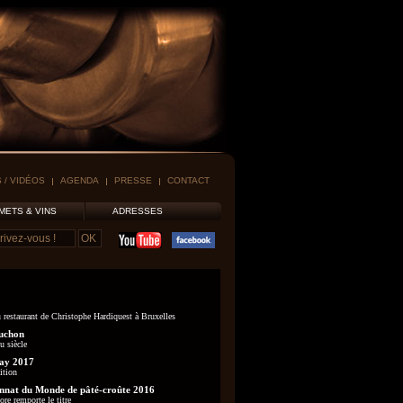
 / VIDÉOS
AGENDA
PRESSE
CONTACT
METS & VINS
ADRESSES
 restaurant de Christophe Hardiquest à Bruxelles
uchon
u siècle
ay 2017
ition
nat du Monde de pâté-croûte 2016
re remporte le titre